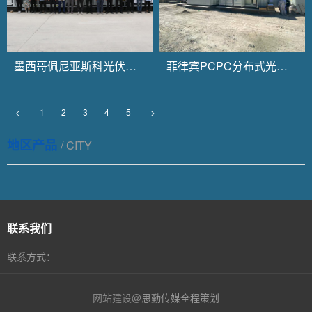
墨西哥佩尼亚斯科光伏电站二期项目
菲律宾PCPC分布式光伏EPC项目一次设备开关柜、预制舱采购
<
1
2
3
4
5
>
地区产品
/ CITY
联系我们
联系方式：
网站建设@
思勤传媒全程策划