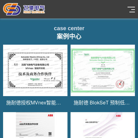
case center
案例中心
施耐德授权MVnex智能开关柜
施耐德 BlokSeT 预制低压成套设备